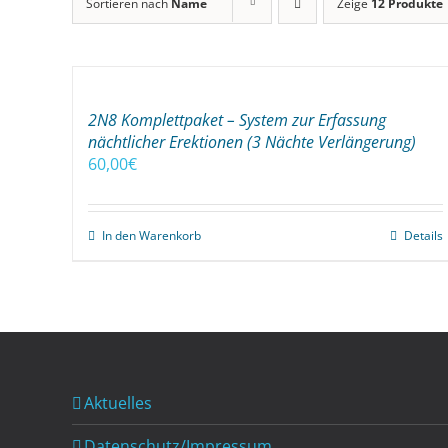
Sortieren nach
Name
Zeige
12 Produkte
2N8 Komplettpaket – System zur Erfassung
nächtlicher Erektionen (3 Nächte Verlängerung)
60,00
€
In den Warenkorb
Details
Aktuelles
Datenschutz/Impressum