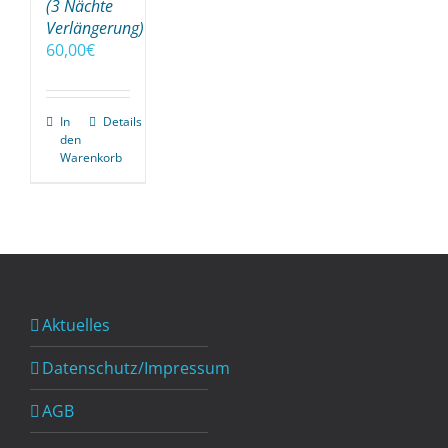
(3 Nächte
Verlängerung)
60,00
€
In
Details
den
Warenkorb
Aktuelles
Datenschutz/Impressum
AGB