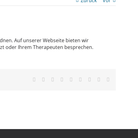
Zurück
Vor
rdnen. Auf unserer Webseite bieten wir
rzt oder Ihrem Therapeuten besprechen.
Facebook
X
Reddit
LinkedIn
WhatsApp
Tumblr
Pinterest
Vk
E-
Mail