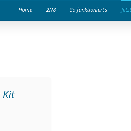
Home
2N8
So funktioniert’s
Jetz
 Kit