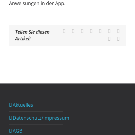
Anweisungen in der App.
Facebook
X
Reddit
LinkedIn
WhatsApp
Tumblr
Pinteres
Teilen Sie diesen
Artikel!
Vk
E-
Mail
Aktuelles
Datenschutz/Impressum
AGB