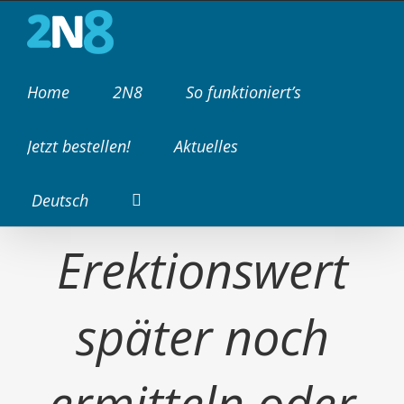
Zum
Inhalt
springen
Home
2N8
So funktioniert’s
Jetzt bestellen!
Aktuelles
Kann ich den
Deutsch
Erektionswert
später noch
ermitteln oder