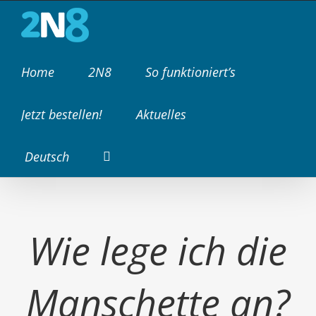
Zum
Inhalt
springen
Home
2N8
So funktioniert’s
Jetzt bestellen!
Aktuelles
Deutsch
Wie lege ich die
Manschette an?