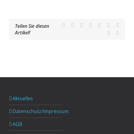
Facebook
X
Reddit
LinkedIn
WhatsApp
Tumblr
Pinteres
Teilen Sie diesen
Artikel!
Vk
E-
Mail
Aktuelles
Datenschutz/Impressum
AGB